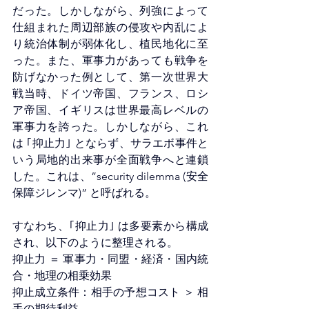
だった。しかしながら、列強によって
仕組まれた周辺部族の侵攻や内乱によ
り統治体制が弱体化し、植民地化に至
った。また、軍事力があっても戦争を
防げなかった例として、第一次世界大
戦当時、ドイツ帝国、フランス、ロシ
ア帝国、イギリスは世界最高レベルの
軍事力を誇った。しかしながら、これ
は ｢抑止力｣ とならず、サラエボ事件と
いう局地的出来事が全面戦争へと連鎖
した。これは、”security dilemma (安全
保障ジレンマ)” と呼ばれる。
すなわち、｢抑止力｣ は多要素から構成
され、以下のように整理される。
抑止力 ＝ 軍事力・同盟・経済・国内統
合・地理の相乗効果
抑止成立条件：相手の予想コスト ＞ 相
手の期待利益