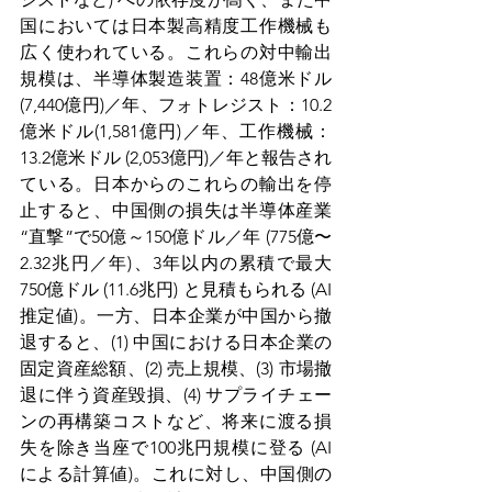
国においては日本製高精度工作機械も
広く使われている。これらの対中輸出
規模は、半導体製造装置：48億米ドル
(7,440億円)／年、フォトレジスト：10.2
億米ドル(1,581億円)／年、工作機械：
13.2億米ドル (2,053億円)／年と報告され
ている。日本からのこれらの輸出を停
止すると
、中国側の損失は半導体産業 
“直撃”で50億～150億ドル／年 (775億〜
2.32兆円／年)、3年以内の累積で最大
750億ドル (11.6兆円) と見積もられる (AI
推定値)。
一方、日本企業が中国から撤
退すると、(1) 中国における日本企業の
固定資産総額、(2) 売上規模、(3) 市場撤
退に伴う資産毀損、(4) サプライチェー
ンの再構築コストなど、将来に渡る損
失を除き当座で100兆円規模に登る (AI
による計算値)。これに対し、中国側の