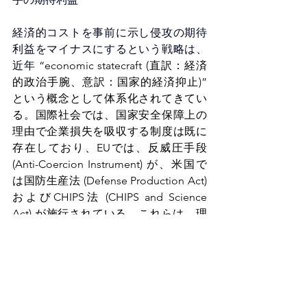
経済的コストを事前に示し侵攻の期待
利益をマイナスにするという戦
略は、
近年
 “economic statecraft (直訳：経済
的政治手腕、意訳：国家的経済抑止)” 
という概念として体系化されてきてい
る。国際社会では、国家安全保障上の
理由で企業損失を吸収する制度は既に
存在しており、EUでは、反威圧手段 
(Anti-Coercion Instrument) が、米国で
は国防生産法 (Defense Production Act) 
およびCHIPS法 (CHIPS and Science 
Act) が施行されている。これらは、理
論上日本にも導入可能である。相手国
に対する輸出入の停止命令および当事
国に拠点を持つ日本企業への退去命令
を日本政府が出す際、付随する損益を
日本政府が保証する形で法制化できな