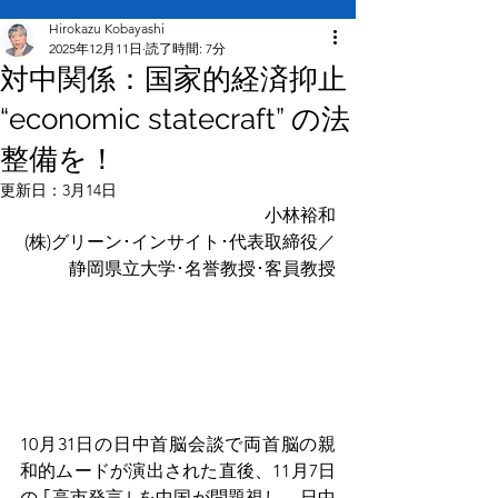
Hirokazu Kobayashi
2025年12月11日
読了時間: 7分
対中関係：国家的経済抑止
“economic statecraft” の法
整備を！
更新日：
3月14日
小林裕和
(株)グリーン･インサイト･代表取締役／
静岡県立大学･名誉教授･客員教授
10月31日の日中首脳会談で両首脳の親
和的ムードが演出された直後、11月7日
の ｢高市発言｣ を中国が問題視し、日中