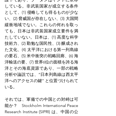
している。非武装国家が成立する条件
として、(1) 侵略しても得るものが少な
い、(2) 脅威国が存在しない、(3) 大国間
緩衝地域でない。これらの何れを取っ
ても、日本は非武装国家成立要件を満
たしていない。日本は、(1) 高度な科学
技術力、(2) 勤勉な国民性、(3) 醸成され
た文化、(4) 太平洋における第一列島線
の要石、(5) 米中衝突の戦略回廊、(6) 海
洋輸送の要、(7) 世界6位の面積を誇る海
洋とその海底資源であり、一部の戦略
分析や論説では、“日本列島線は西太平
洋へのアクセスの鍵” と位置づけられて
いる。
それでは、軍備での中国との対峙は可
能か？　Stockholm International Peace 
Research Institute (SIPRI) は、中国の公