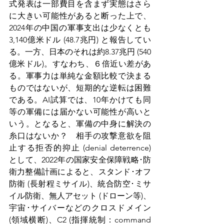
式発表は一部費目を含まず実態はさら
に大きい可能性があると断った上で、
2024年の中国の軍事支出は少なくとも
3,140億米ドル (48.7兆円) と報告してい
る。一方、日本のそれは約8.37兆円 (540
億米ドル)。すなわち、６倍近い差があ
る。軍事力は単純な金額比較で決まる
ものではないが、短期的な逆転は困難
である。AI試算では、10年かけても同
等の軍備には届かない可能性が高いと
いう。となると、軍備の中身に解決の
糸口はないか？　相手の攻撃意欲を阻
止する拒否的抑止 (denial deterrence) 
として、2022年の国家安全保障戦略･防
衛力整備計画によると、スタンド･オフ
防衛 (長射程ミサイル)、統合防空･ミサ
イル防衛、無人アセット (ドローン等)、
宇宙･サイバーなどのクロスドメイン 
(領域横断)、C2 (指揮統制：command 