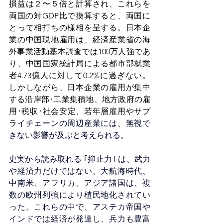
損益は２〜５倍と計算され、これらを
両国の対GDP比で換算すると、両国に
とって相打ちの様相を呈する。日本企
業の中国現地雇用は、経済産業省の海
外事業活動基本調査では100万人強であ
り、中国国家統計局による都市部就業
者4.73億人に対して0.2%に過ぎない。
しかしながら、日本企業の雇用が集中
する沿岸部･工業集積地、地方政府の雇
用･税収･社会安定、若年層雇用やサプ
ラ
イチェーンの周辺産業には、無視で
きない影響が及ぶと考えられる。
史実から読み取れる ｢抑止力｣ は、武力
や経済力だけではない。大航海時代、
中南米、アフリカ、アジア諸国は、複
数の欧州列強により植民地化されてい
った。これらの中で、アステカ帝国や
インドでは経済が発達し、兵力も豊富