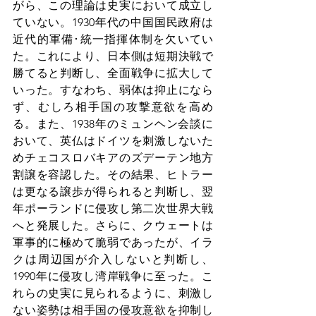
がら、この理論は史実において成立し
ていない。1930年代の中国国民政府は
近代的軍備･統一指揮体制を欠いてい
た。これにより、日本側は短期決戦で
勝てると判断し、全面戦争に拡大して
いった。すなわち、弱体は抑止になら
ず、むしろ相手国の攻撃意欲を高め
る。また、1938年のミュンヘン会談に
おいて、英仏はドイツを刺激しないた
めチェコスロバキアのズデーテン地方
割譲を容認した。その結果、ヒトラー
は更なる譲歩が得られると判断し、翌
年ポーランドに侵攻し第二次世界大戦
へと発展した。さらに、クウェートは
軍事的に極めて脆弱であったが、イラ
クは周辺国が介入しないと判断し、
1990年に侵攻し湾岸戦争に至った。こ
れらの史実に見られるように、刺激し
ない姿勢は相手国の侵攻意欲を抑制し