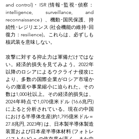
and control) ･ ISR (情報･監視･偵察：
intelligence, surveillance, and 
reconnaissance）、機動･国民保護、持
続性･レジリエンス (社会機能の維持･回
復力：resilience)。これらは、必ずしも
核武装を意味しない。
攻撃に対する抑止力は軍備だけではな
い。経済的損失を見てみよう。2022年
以降のロシアによるウクライナ侵攻に
より、多数の国際企業がロシア市場か
らの撤退や事業縮小に迫られた。その
数は1,000社以上。その経済的損失は、
2024年時点で1,070億米ドル (16.6兆円) 
に上ると分析されている。現在の中国
における半導体生産(約1,795億米ドル＝
27.8兆円, 2023年) は、日本製半導体製造
装置および日本産半導体材料 (フォトレ
ジストなど) への依存度が高く、また中