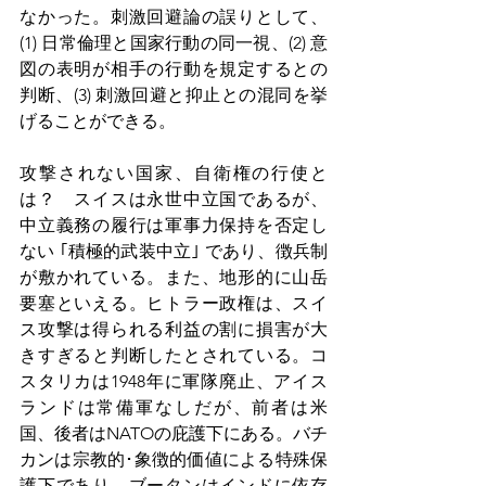
なかった。刺激回避論の誤りとして、
(1) 日常倫理と国家行動の同一視、(2) 意
図の表明が相手の行動を規定するとの
判断、(3) 刺激回避と抑止との混同を挙
げることができる。
攻撃されない国家、自衛権の行使と
は
？　スイスは永世中立国であるが、
中立義務の履行は軍事力保持を否定し
ない ｢積極的武装中立｣ であり、徴兵制
が敷かれている。また、地形的に山岳
要塞といえる。ヒトラー政権は、スイ
ス攻撃は得られる利益の割に損害が大
きすぎると判断したとされている。コ
スタリカは1948年に軍隊廃止、アイス
ランドは常備軍なしだが、前者は米
国、後者はNATOの庇護下にある。バチ
カンは宗教的･象徴的価値による特殊保
護下であり、ブータンはインドに依存