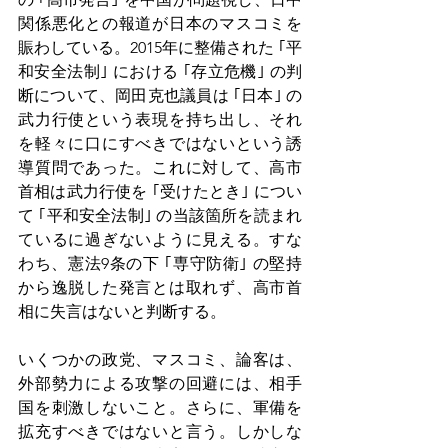
関係悪化との報道が日本のマスコミを
賑わしている。2015年に整備された ｢平
和安全法制｣ における ｢存立危機｣ の判
断について、岡田克也議員は ｢日本｣ の
武力行使という表現を持ち出し、それ
を軽々に口にすべきではないという誘
導質問であった。これに対して、高市
首相は武力行使を ｢受けたとき｣ につい
て ｢平和安全法制｣ の当該箇所を読まれ
ているに過ぎないように見える。すな
わち、憲法9条の下 ｢専守防衛｣ の堅持
から逸脱した発言とは取れず、高市首
相に失言はないと判断する。
いくつかの政党、マスコミ、論客は、
外部勢力による攻撃の回避には、相手
国を刺激しないこと。さらに、軍備を
拡充すべきではないと言う。しかしな