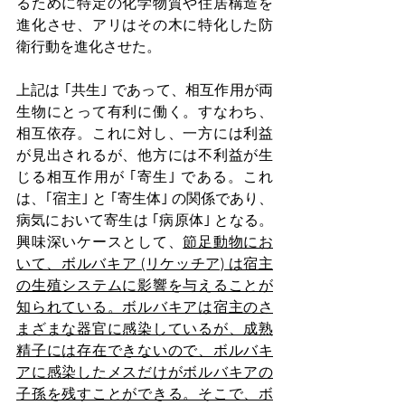
るために特定の化学物質や住居構造を
進化させ、アリはその木に特化した防
衛行動を進化させた。
上記は ｢共生｣ であって、相互作用が両
生物にとって有利に働く。すなわち、
相互依存。これに対し、一方には利益
が見出されるが、他方には不利益が生
じる相互作用が ｢寄生｣ である。これ
は、｢宿主｣ と ｢寄生体｣ の関係であり、
病気において寄生は ｢病原体｣ となる。
興味深いケースとして、
節⾜動物にお
いて、ボルバキア (リケッチア) は宿主
の⽣殖システムに影響を与えることが
知られている。ボルバキアは宿主のさ
まざまな器官に感染しているが、成熟
精⼦には存在できないので、ボルバキ
アに感染したメスだけがボルバキアの
⼦孫を残すことができる。そこで、ボ