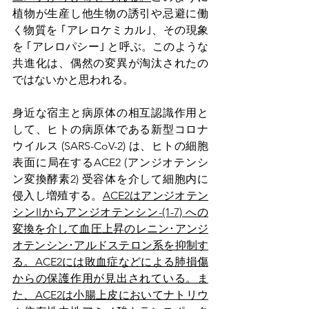
植物が生産し他生物の誘引や忌避に働
く物質を ｢アレロケミカル｣、その現象
を ｢アレロパシー｣ と呼ぶ。このような
共進化は、偶然の変異が淘汰されたの
ではないかと思われる。
身近な宿主と病原体の相互認識作用と
して、ヒトの病原体である新型コロナ
ウイルス (SARS-CoV-2) は、ヒトの細胞
表面に局在するACE2 (アンジオテンシ
ン変換酵素2) 受容体を介して細胞内に
侵入し増殖する。
ACE2はアンジオテン
シンIIからアンジオテンシン-(1-7) への
変換を介して血圧上昇のレニン･アンジ
オテンシン･アルドステロン系を抑制す
る。ACE2には敗血症などによる肺損傷
からの保護作用が見出されている。ま
た、ACE2は小腸上皮においてナトリウ