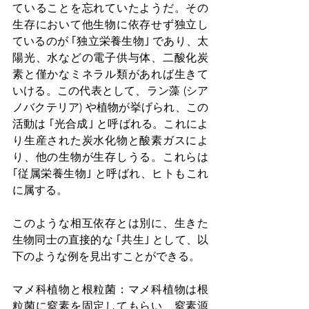
ていることを忘れていたようだ。その
生存において他生物に依存せず独立し
ているのが ｢独立栄養生物｣ であり、太
陽光、水などの電子供与体、二酸化炭
素と僅かなミネラル類があれば生きて
いける。この代表として、ラン藻 (シア
ノバクテリア) や植物が挙げられ、この
活動は ｢光合成｣ と呼ばれる。これによ
り生産された炭水化物と酸素ガスによ
り、他の生物が生存しうる。これらは 
｢従属栄養生物｣ と呼ばれ、ヒトもこれ
に属する。
このような相互依存とは別に、生きた
生物同士の直接的な ｢共生｣ として、以
下のような例を見出すことができる。
マメ科植物と根粒菌：マメ科植物は根
粒菌に窒素を固定してもらい、窒素源