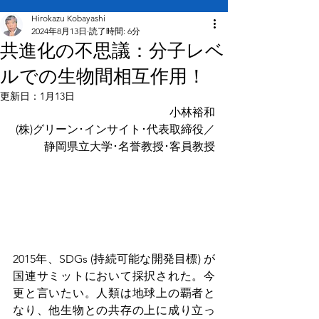
Hirokazu Kobayashi
2024年8月13日
読了時間: 6分
共進化の不思議：分子レベ
ルでの生物間相互作用！
更新日：
1月13日
小林裕和
(株)グリーン･インサイト･代表取締役／
静岡県立大学･名誉教授･客員教授
2015年、SDGs (持続可能な開発目標) が
国連サミットにおいて採択された。今
更と言いたい。人類は
地球上の覇者と
なり、他生物との共存の上に成り立っ