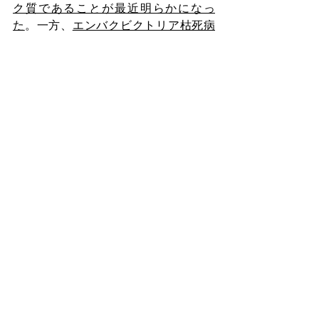
ク質であることが最近明らかになっ
た
。
一方、
エンバクビクトリア枯死病
菌が生産するHV毒素 (ビクトリン) はチ
オレドキシン
h
5 (TRXh5) と結合し、HV
毒素結合TRXh5はCC-NB-LRRタンパク
質 (LOV1) を活性化し、宿主細胞死 (感
受性) を誘引する
。チオレドキシンは植
物細胞の葉緑体や細胞質基質におい
て、レドックス (酸化還元) シグナルを
伝える酵素である。AM毒素やHV毒素
は環状ペプチドであるが、遺伝子コド
ンに基づくタンパク質合成系を介さな
い二次代謝産物であると考えられてい
た。しかし、
HV毒素は遺伝子コードで
あると報告された
。したがって、遺伝
子変異により類似の構造のペプチドが
合成される可能性が出てきた。HV毒素
がTRXh5への結合能を獲得した共進化
は謎に満ちている。
Alternaria
の場合、