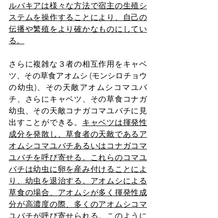
ルバキアは様々な⽅法で宿主の⽣殖シ
ステムを操作することにより、⾃⼰の
伝播や繁殖をより確かなものにしてい
る。
さらに複雑な３者の相互作用をキャベ
ツ、その草食アオムシ (モンシロチョウ
の幼虫)、その天敵アオムシコマユバ
チ、さらにキャベツ、その草食コナガ
幼虫、その天敵コナガコマユバチに見
出すことができる。
キャベツは揮発性
成分を発散し、草食者の天敵であるア
オムシコマユバチあるいはコナガコマ
ユバチを呼び寄せる。これらのコマユ
バチは幼虫に卵を産み付けることによ
り、幼虫を退治する。アオムシによる
草食の場合、アオムシが多く揮発性成
分が高濃度の際、多くのアオムシコマ
ユバチが呼び寄せられる。
このように