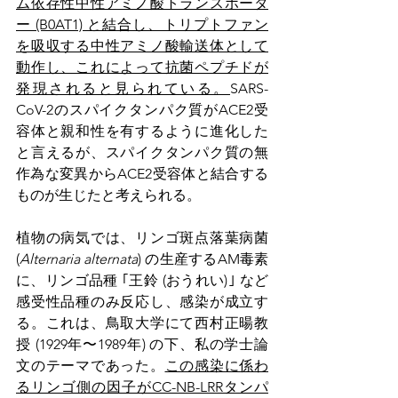
ム依存性中性アミノ酸トランスポータ
ー (B0AT1) と結合し、トリプトファン
を吸収する中性アミノ酸輸送体として
動作し、これによって抗菌ペプチドが
発現されると見られている。
SARS-
CoV-2のスパイクタンパク質がACE2受
容体と親和性を有するように進化した
と言えるが、スパイクタンパク質の無
作為な変異からACE2受容体と結合する
ものが生じたと考えられる。
植物の病気では、リンゴ斑点落葉病菌 
(
Alternaria alternata
) の生産するAM毒素
に、リンゴ品種 ｢王鈴 (おうれい)｣ など
感受性品種のみ反応し、感染が成立す
る。これは、鳥取大学にて西村正暘教
授 (1929年〜1989年) の下、私の学士論
文のテーマであった。
この感染に係わ
るリンゴ側の因子がCC-NB-LRRタンパ