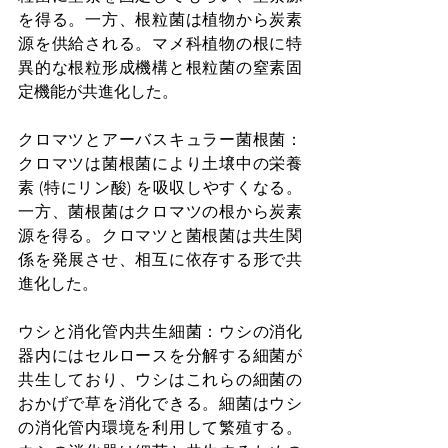
を得る。一方、根粒菌は植物から炭素
源を供給される。マメ科植物の根に特
異的な根粒形成機構と根粒菌の窒素固
定機能が共進化した。
クロマツとアーバスキュラー菌根菌：
クロマツは菌根菌により土壌中の栄養
素 (特にリン酸) を吸収しやすくなる。
一方、菌根菌はクロマツの根から炭素
源を得る。クロマツと菌根菌は共生関
係を発展させ、相互に依存する形で共
進化した。
ウシと消化管内共生細菌：ウシの消化
器内にはセルロースを分解する細菌が
共生しており、ウシはこれらの細菌の
おかげで草を消化できる。細菌はウシ
の消化管内環境を利用して繁殖する。