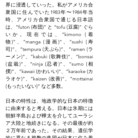
界に浸透していった。私がアメリカ合
衆国に住んでいた1983年〜1984年当
時、アメリカ合衆国で通じる日本語
は、”futon (布団)” と “tofu (豆腐)” ぐら
いか。現在では、”kimono (着
物)”、”manga (漫画)”、”sushi (寿
司)”、”tempura (天ぷら)”、”ramen (ラ
ーメン)”、”kabuki (歌舞伎)”、”bonsai 
(盆栽)”、”ninja (忍者)”、”sumo (相
撲)”、”kawaii (かわいい)”、”karaoke (カ
ラオケ)”、”kaizen (改善)”、”mottainai 
(もったいない)” など多数。
日本の特性は、地政学的な日本の特徴
に由来すると考える。日本は氷期には
朝鮮半島および樺太を介してユーラシ
ア大陸と地続きになる。その最後が約
２万年前であった。その結果、遺伝学
的に異なる複数の集団が日本に住み着