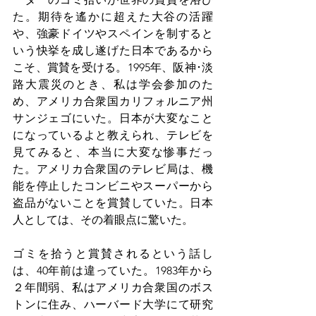
た。期待を遙かに超えた大谷の活躍
や、強豪ドイツやスペインを制すると
いう快挙を成し遂げた日本であるから
こそ、賞賛を受ける。1995年、阪神･淡
路大震災のとき、私は学会参加のた
め、アメリカ合衆国カリフォルニア州
サンジェゴにいた。日本が大変なこと
になっているよと教えられ、テレビを
見てみると、本当に大変な惨事だっ
た。アメリカ合衆国のテレビ局は、機
能を停止したコンビニやスーパーから
盗品がないことを賞賛していた。日本
人としては、その着眼点に驚いた。
ゴミを拾うと賞賛されるという話し
は、40年前は違っていた。1983年から
２年間弱、私はアメリカ合衆国のボス
トンに住み、ハーバード大学にて研究