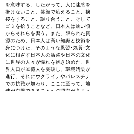
を意味する。したがって、人に迷惑を
掛けないこと、笑顔で応えること、挨
拶をすること、譲り合うこと、そして
ゴミを拾うことなど、日本人は幼い頃
からそれらを習う。また、限られた資
源のため、日本人は高い知識と技術を
身につけた。そのような風習･気質･文
化に根ざす日本人の活躍や日本の文化
に世界の人々が憧れを抱き始めた。世
界人口が80億人を突破し、環境汚染が
進行、それにウクライナやパレスチナ
での抗戦が加わり、ここに至って、地
球が有限であることへの認識が高まっ
ている。世界中の人々は、無意識のう
ちに日本の ｢和｣ に安らぎを感じ、それ
を求めているのではないだろうか。