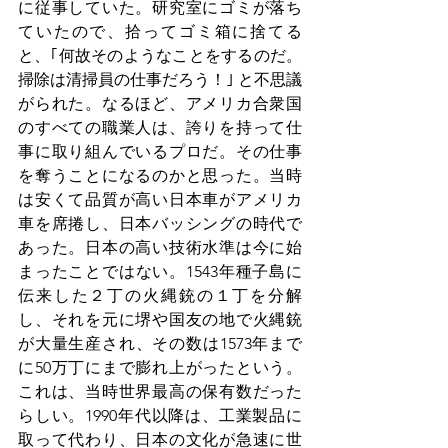
に従事していた。研究室にゴミが落ち
ていたので、拾ってゴミ箱に捨てる
と、｢何故そのようなことをするのだ。
掃除は清掃員の仕事だろう！｣ と不思議
がられた。なるほど、アメリカ合衆国
のすべての職業人は、誇りを持って仕
事に取り組んでいるプロだ。その仕事
を奪うことになるのかと思った。当時
は安くて品質が高い日本車がアメリカ
車を席捲し、日本バッシングの時代で
あった。日本の高い技術水準は今に始
まったことではない。1543年種子島に
伝来した２丁の火縄銃の１丁を分解
し、それを元に堺や国友の地で火縄銃
が大量生産され、その数は1573年まで
に50万丁にまで膨れ上がったという。
これは、当時世界最高の保有数だった
らしい。1990年代以降は、工業製品に
取って代わり、日本の文化が急速に世