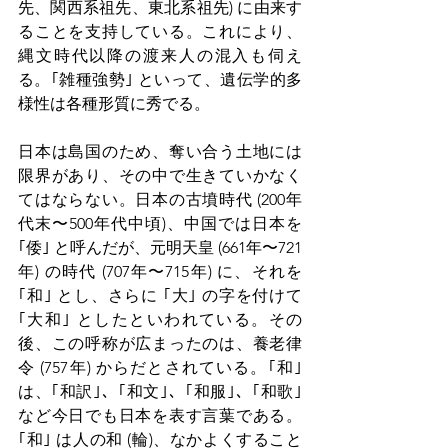
先、関西系祖先、東北系祖先) に由来す
ることを支持している。これにより、
縄文時代以降の渡来人の混入も伺え
る。｢雑種強勢｣ といって、遺伝学的多
様性は各種形質に秀でる。
日本は島国のため、奪い合う土地には
限界があり、その中で生きていかなく
てはならない。日本の古墳時代 (200年
代末〜500年代中頃)、中国では日本を 
｢倭｣ と呼んだが、元明天皇 (661年〜721
年) の時代 (707年〜715年) に、それを 
｢和｣ とし、さらに ｢大｣ の字を付けて 
｢大和｣ としたといわれている。その
後、この呼称が広まったのは、養老律
令 (757年) からだとされている。｢和｣ 
は、｢和訳｣、｢和文｣、｢和服｣、｢和歌｣ 
など今日でも日本を表す言葉である。
｢和｣ は人の和 (輪)、なかよくすること