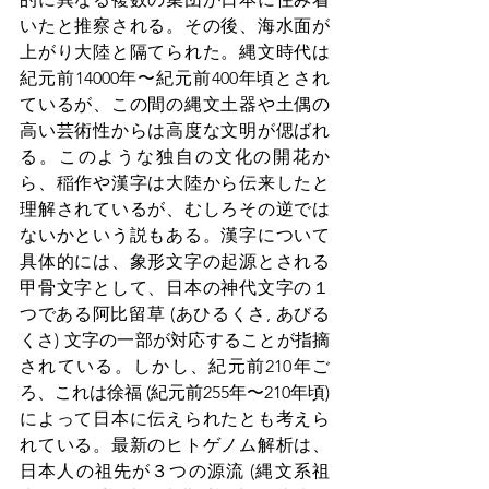
いたと推察される。その後、海水面が
上がり大陸と隔てられた。縄文時代は
紀元前14000年〜紀元前400年頃とされ
ているが、この間の縄文土器や土偶の
高い芸術性からは高度な文明が偲ばれ
る。このような独自の文化の開花か
ら、稲作や漢字は大陸から伝来したと
理解されているが、むしろその逆では
ないかという説もある。漢字について
具体的には、象形文字の起源とされる
甲骨文字として、日本の神代文字の１
つである阿比留草 (あひるくさ, あびる
くさ) 文字の一部が対応することが指摘
されている。しかし、紀元前210年ご
ろ、これは徐福 (紀元前255年〜210年頃) 
によって日本に伝えられたとも考えら
れている。最新のヒトゲノム解析は、
日本人の祖先が３つの源流 (縄文系祖