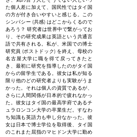
た個人差に加えて、国民性ではタイ国
の方が付き合いやすいと感じる。この
シンパシー (共感) はどこからくるので
あろう？ 研究者は世界中で繋がってお
り、その研究成果は英語という共通言
語で共有される。
私が、米国での博士
研究員 (ポストドック) を終え、母校の
名古屋大学に職を得て戻ってきたと
き、最初に研究を指導したのがタイ国
からの留学生である。彼女は私が知る
限り他のどの研究者よりも実験がうま
かった。それは個人の資質であるが、
さらに人間関係が日本的で疲れなかっ
た。彼女はタイ国の最高学府であるチ
ュラロンコン大学の卒業生だ。すなわ
ち知識も英語力も申し分なかった。彼
女は日本で博士学位を取得後、タイ国
のこれまた屈指のマヒドン大学に勤め