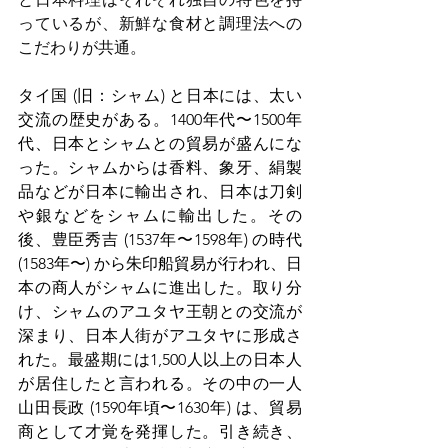
っているが、新鮮な食材と調理法への
こだわりが共通。
タイ国 (旧：シャム) と日本には、太い
交流の歴史がある。1400年代〜1500年
代、日本とシャムとの貿易が盛んにな
った。シャムからは香料、象牙、絹製
品などが日本に輸出され、日本は刀剣
や銀などをシャムに輸出した。その
後、豊臣秀吉 (1537年〜1598年) の時代 
(1583年〜) から朱印船貿易が行われ、日
本の商人がシャムに進出した。取り分
け、シャムのアユタヤ王朝との交流が
深まり、日本人街がアユタヤに形成さ
れた。最盛期には1,500人以上の日本人
が居住したと言われる。その中の一人
山田長政 (1590年頃〜1630年) は、貿易
商として才覚を発揮した。引き続き、