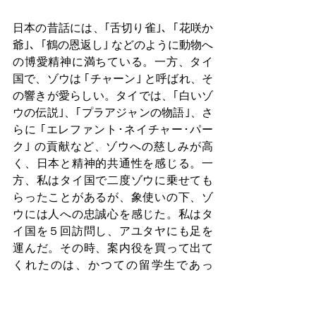
日本の昔話には、｢舌切り雀｣、｢花咲か
爺｣、｢鶴の恩返し｣ などのように動物へ
の博愛精神に満ちている。一方、タイ
国で、ゾウは ｢チャーン｣ と呼ばれ、そ
の響きが愛らしい。タイでは、｢白いゾ
ウの伝説｣、｢プラアジャンの物語｣、さ
らに ｢エレファント･ネイチャー･パー
ク｣ の貢献など、ゾウへの慈しみが高
く、日本と精神的共通性を感じる。一
方、私はタイ国で二度ゾウに乗せても
らったことがあるが、象使いの下、ゾ
ウには人への忠誠心を感じた。
私はタ
イ国を５回訪問し、アユタヤにも足を
運んだ。その時、案内役を買って出て
くれたのは、かつての留学生であっ
た。恩に熱い人たちである。日本から
タイ国へは飛行機で６時間強掛かり、
近いとは言えないが、掛け替えのない