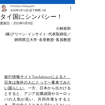
Hirokazu Kobayashi
2024年5月16日
読了時間: 4分
タイ国にシンパシー！
更新日：
2025年9月9日
小林裕和
(株)グリーン･インサイト･代表取締役／
静岡県立大学･名誉教授･客員教授
旅行情報サイトTripAdvisorによると、
日本は海外
の人にとって一番来てみた
い
国らしい
。一方、日本から出かける
とすると、アジア近隣諸国やヨーロッ
パの人気が高い。共同作業をすると
き、気の合う人とそうでない人といっ