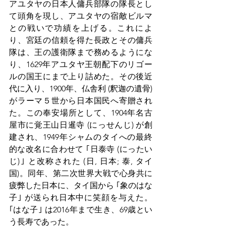
アユタヤの日本人傭兵部隊の隊長とし
て頭角を現し、アユタヤの宿敵ビルマ
との戦いで功績を上げる。これによ
り、宮廷の信頼を得た長政とその傭兵
隊は、王の護衛隊まで務めるようにな
り、1629年アユタヤ王朝配下のリゴー
ルの国王にまで上り詰めた。その後近
代に入り、1900年、仏舎利 (釈迦の遺骨) 
がラーマ５世から日本国民へ寄贈され
た。この奉安場所として、1904年名古
屋市に覚王山日暹寺 (にっせんじ) が創
建され、1949年シャムのタイへの最終
的な改名に合わせて ｢日泰寺 (にったい
じ)｣ と改称された (日, 日本; 泰, タイ
国)。同年、第二次世界大戦で心身共に
疲弊した日本に、タイ国から ｢象のはな
子｣ が送られ日本中に笑顔を与えた。
｢はな子｣ は2016年まで生き、69歳とい
う長寿であった。