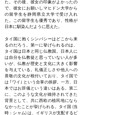
た。その後、彼女の印象がよかったの
で、彼女にお願いしマヒドン大学から
の留学生を静岡県立大学で受け入れ
た。この留学生も優秀であり、性格が
日本に馴染んだように思えた。
タイ国に抱くシンパシーはどこから来
るのだろう。第一に挙げられるのは、
タイ国は日本と同じ仏教国。日本人に
は自分を仏教徒と思っていない人が多
いが、仏教が歴史と文化に大きく影響
を与えている。
礼儀正しさや他人への
畏敬の文化が根付いており、タイ国で
は ｢ワイ｣ という合掌の挨拶。一方、日
本ではお辞儀という違いはある。第二
に、このような文化が維持されてきた
背景として、共に西欧の植民地になら
なかったことが挙げられる。タイ国 
(当
時：シャム) 
は、イギリスが支配するビ