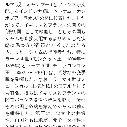
ルマ (現：ミャンマー ) とフランスが支
配するインドシナ (現：ベトナム、カン
ボジア、ラオス) の間に位置した。した
がって、イギリスとフランスの間での 
｢緩衝国｣ として機能し、どちらの国も
シャムを直接支配するより独立した状
態に保つ方が得策だと考えたのだろ
う。また、シャムの指導者たち、特に
ラーマ４世 (モンクット王：1804年〜
1868年) とラーマ５世 (チュラロンコン
王：1853年〜1910年) は、巧妙な外交手
腕を発揮した。なお、ラーマ４世はミ
ュージカル ｢王様と私｣ のモデルとして
も有名。彼らはイギリスとフランスの
間でバランスを保つ政策を取り、それ
ぞれの国と条約を結んでシャムの独立
を維持した。第三に、食文化の共通
性。両国ともに米が主食で、タイ料理
と日本料理はそれぞれ独自の特色を持