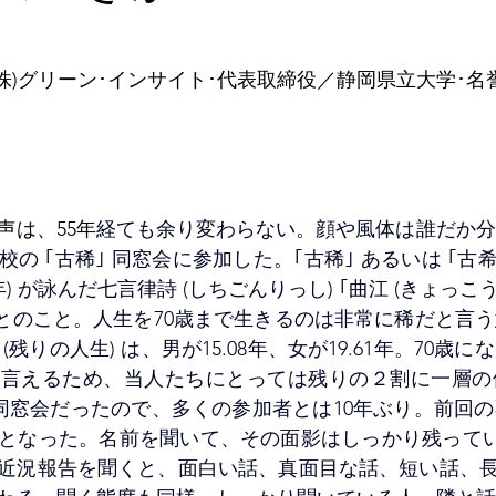
(株)グリーン･インサイト･代表取締役／静岡県立大学･名
声は、55年
経ても余り変わらない。顔や風体は誰だか分
の ｢古稀｣ 同窓会に参加した。｢古稀｣ あるいは ｢古
年) が詠
んだ七言律詩 (しちごんりっし) ｢曲江 (きょっこう)
来とのこと。人生を70歳まで生きるのは非常に稀だと言
(残りの人生) は、男が15.08年、女が19.61年。70歳
と言えるため、当人たちにとっては残りの２割に一層の
｣ 同窓会だったので、多くの参加者とは10年ぶり。前回
開となった。名前を聞いて、その面影はしっかり残っている
近況報告を聞くと、面白い話、真面目な話、短い話、長