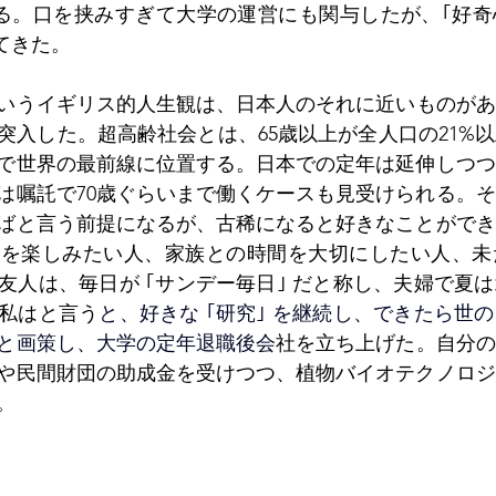
である。口を挟みすぎて大学の運営にも関与したが、｢好
てきた。
いうイギリス的人生観は、日本人のそれに近いものがある
突入した。超高齢社会とは、65歳以上が全人口の21%
で世界の最前線に位置する。日本での定年は延伸しつつ
は嘱託で70歳ぐらいまで働くケースも見受けられる。
ばと言う前提になるが、古稀になると好きなことができ
味を楽しみたい人、家族との時間を大切にしたい人、未
友人は、毎日が ｢サンデー毎日｣ だと称し、夫婦で夏
私はと言う
と、好きな ｢研究｣ を継続し、できたら世
と画策し、大学の定年退職後会
社を立ち上げた。自分の
や民間財団の助成金を受けつつ、植物バイオテクノロジ
。