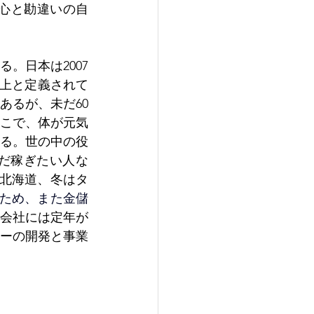
奇心と勘違いの自
。日本は2007
以上と定義されて
あるが、未だ60
そこで、体が元気
る。世の中の役
だ稼ぎたい人な
は北海道、冬はタ
のため、また金儲
会社には定年が
ーの開発と事業