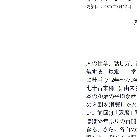
更新日：
2025年9月12日
人の仕草、話し方、
貌する。最近、中学校
に杜
甫 (712年〜770
七十古来稀｣ に由
本の70歳の平均余命 
の８割を消費した
い。前回は ｢還暦
ほぼ55年ぶりの再
きる。さらに各自の