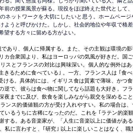
 に変わる。聞く態度も同様。しっかり聞いている人、隣と
5年前の授業風景が蘇る。現役をほぼ終えた世代として
のネットワークを大切にしたいと思う。ホームページや
けようと呼びかけた。しかし、社会的地位や年収で格差
希望する方々に留める方がよい。
主観であり、個人に帰属する。また、その主観は環境の
リカ合衆国より、私はヨーロッパの気風が好きだ。国ご
ギリスとフランスの対比は興味深い。個人的な例外はあ
｢生きるために食べている｣ 。一方、フランス人は ｢食
を受ける。具体的には、イギリス食は質素で薄味、かつ
の逆で、彼らは食べ物に関してなら話題も大好き。フラ
深夜までに及び、飲食を楽しみながら親交を深めること
フランス的価値観の方が受け入れやすい。私の場合は、
ているうちに古稀になったのだ。これを ｢ラテン的楽観
謝する。ある音楽家が、「人生に音楽以上に価値がある
、私に言わすと、｢研究｣ 以上に楽しいことはなく、職業