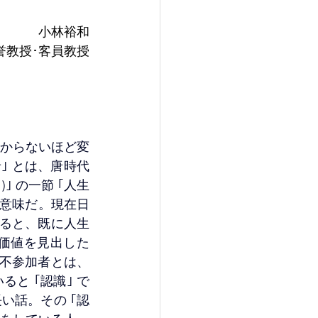
小林裕和
誉教授･客員教授
からないほど変
希｣ とは、唐時代
｣ の一節 ｢人生
う意味だ。現在日
になると、既に人生
価値を見出した
の不参加者とは、
と ｢認識｣ で
い話。その ｢認